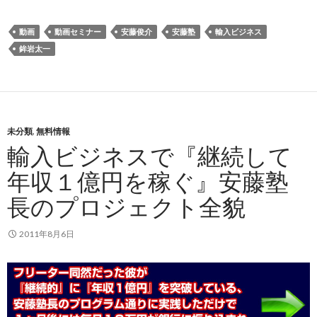
動画
動画セミナー
安藤俊介
安藤塾
輸入ビジネス
鉾岩太一
未分類
,
無料情報
輸入ビジネスで『継続して
年収１億円を稼ぐ』安藤塾
長のプロジェクト全貌
2011年8月6日