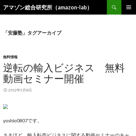
検
アマゾン総合研究所（amazon-lab）
索
コ
メインメ
ン
ニュー
テ
ン
「安藤塾」タグアーカイブ
ツ
へ
ス
キ
無料情報
ッ
逆転の輸入ビジネス 無料
プ
動画セミナー開催
2012年5月8日
yoshio0807です。
さきほど、輸入転売ビジネスに関する動画セミナーのキャ