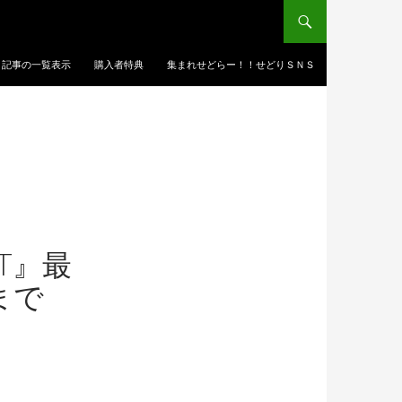
記事の一覧表示
購入者特典
集まれせどらー！！せどりＳＮＳ
T』最
まで