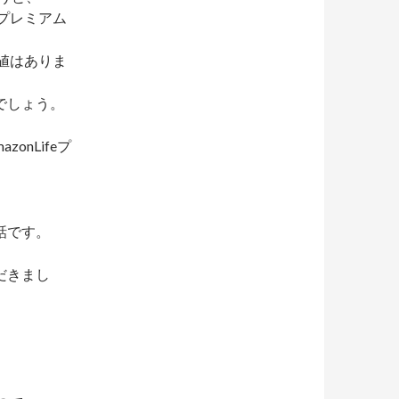
eプレミアム
価値はありま
でしょう。
onLifeプ
話です。
だきまし