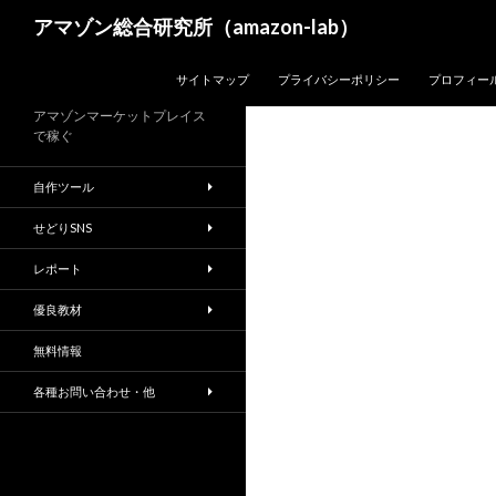
検
アマゾン総合研究所（amazon-lab）
索
コンテンツへスキップ
サイトマップ
プライバシーポリシー
プロフィー
アマゾンマーケットプレイス
で稼ぐ
自作ツール
せどりSNS
レポート
優良教材
無料情報
各種お問い合わせ・他