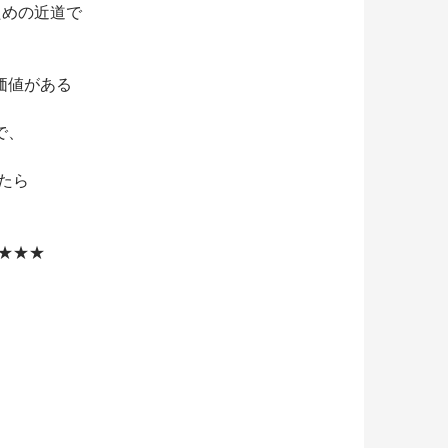
ための近道で
価値がある
で、
たら
人★★★