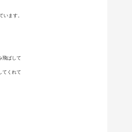
れています。
み飛ばして
してくれて