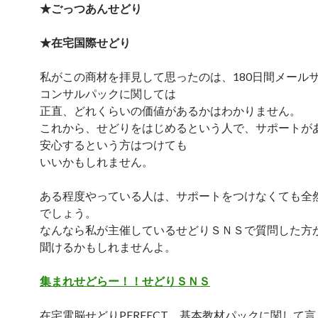
★ごっつあんせどり
★在宅国際せどり
私がこの商材を拝見して思ったのは、180日間メール
コンサルパックに関しては
正直、どれくらいの価値があるかはわかりません。
これから、せどりをはじめるという人で、サポートが
安心するという方はつけても
いいかもしれません。
ある程度やっている人は、サポートをつけなくても全
でしょう。
なんなら私が主催しているせどりＳＮＳで質問した方
聞けるかもしれませんよ。
集まれせどらー！！せどりＳＮＳ
在宅電脳せどりPERFECT 基本教材パックに関して