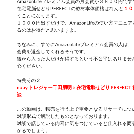
AmazonLifeプレミアム会員の月会費が３８００円で
在宅電脳せどりPERFECTの教材本体価格はなんと
１０
うことになります。
１０００円出すだけで、AmazonLifeの使い方マニュ
るのはお得だと思いますよ。
ちなみに、すでにAmazonLifeプレミアム会員の人は
会費を返金してくれるそうです。
後から入った人だけが得するという不公平はありませ
心ください。
特典その２
ebay トレジャー千田朋明 × 在宅電脳せどり PERFECT
談
この動画は、転売を行う上で重要となるリサーチにつ
対談形式で解説したものとなっております。
対談で話している内容に気をつけていると仕入れる商
がるでしょう。