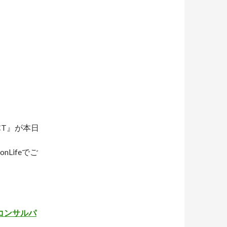
CT』が本日
Lifeでご
＆コンサルパ