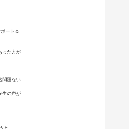
サポート＆
あった方が
然問題ない
が生の声が
言うと、