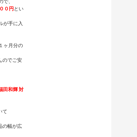
すので、
００円
とい
アルが手に入
、１ヶ月分の
んのでご安
 福田和輝 対
いて
品の幅が広