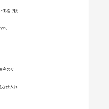
い価格で販
ので、
も便利のサー
益な仕入れ