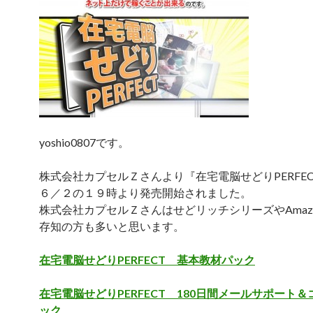
yoshio0807です。
株式会社カプセルＺさんより『在宅電脳せどりPERFE
６／２の１９時より発売開始されました。
株式会社カプセルＺさんはせどリッチシリーズやAmazon
存知の方も多いと思います。
在宅電脳せどりPERFECT 基本教材パック
在宅電脳せどりPERFECT 180日間メールサポート
ック