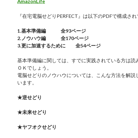
AmazonLife
『在宅電脳せどりPERFECT』は以下のPDFで構成さ
1.基本準備編 全93ページ
2.ノウハウ編 全170ページ
3.更に加速するために 全54ページ
基本準備編に関しては、すでに実践されている方は読
ＯＫでしょう。
電脳せどりのノウハウについては、こんな方法を解説
います。
★逆せどり
★未来せどり
★ヤフオクせどり