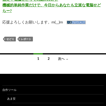
機械的単純作業だけで、今日からあなたも立派な電脳せど
らー?
応援よろしくお願いします。m(__)m
せどり
レポート
投
1
2
次へ →
稿
ナ
ビ
ゲ
自作ツール
ー
あま安