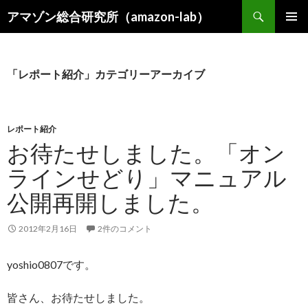
検
アマゾン総合研究所（amazon-lab）
索
コ
メインメ
ン
ニュー
テ
ン
「レポート紹介」カテゴリーアーカイブ
ツ
へ
ス
キ
レポート紹介
ッ
お待たせしました。「オン
プ
ラインせどり」マニュアル
公開再開しました。
2012年2月16日
2件のコメント
yoshio0807です。
皆さん、お待たせしました。