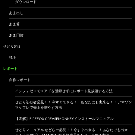
シ
ダウンロード
ョ
あま出し
ン
あま算
あま円簿
せどりSNS
説明
レポート
自作レポート
インフォゼロでメアドを登録せずにレポート見放題する方法
せどり初心者必見！！ 今すぐできる！！あなたにも出来る！！ アマゾン
マケプレで売上を増やす方法
【図解】FIREFOX GREASEMONKEYインストールマニュアル
せどりマニュアル せどらー必見！！今すぐ出来る！！あなたでも出来