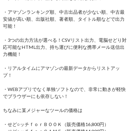
・アマゾンランキング順、中古出品者が少ない順、中古最
安値が高い順、出版社順、著者順、タイトル順などで出力
可能！
・3つの出力方法が選べる！CSVリスト出力、電脳せどり対
応可能なHTML出力、持ち運びに便利な携帯メール送信出
力機能！
・リアルタイムにアマゾンの最新データからリストアッ
プ！
・WEBアプリでなく単独ソフトなので、非常に動きが軽快
でブラウザーにも依存しない！
ちなみに某メジャーなツールの価格は
・せど○ッチｆｏｒＢＯＯＫ（販売価格16,800円）