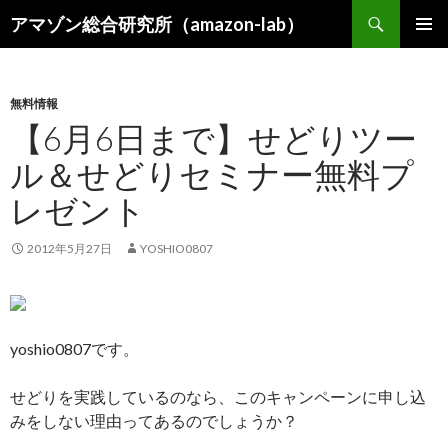
検
アマゾン総合研究所（amazon-lab）
索
コ
メインメ
ン
ニュー
テ
ン
無料情報
ツ
【6月6日まで】せどりツー
へ
ル＆せどりセミナー無料プ
ス
キ
レゼント
ッ
プ
2012年5月27日
YOSHIO0807
yoshio0807です。
せどりを実践しているのなら、このキャンペーンに申し込
みをしない理由ってあるのでしょうか？