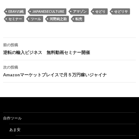
EBAYの純
JAPANESECULTURE
アマゾン
せどり
せどリサ
セミナー
ツール
河野純之助
転売
投
前の投稿
稿
逆転の輸入ビジネス 無料動画セミナー開催
ナ
次の投稿
ビ
Amazonマーケットプレイスで月５万円稼いジャイナ
ゲ
ー
シ
ョ
自作ツール
ン
あま安