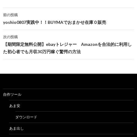
投
前の投稿
稿
yoshio0807実践中！！BUYMAでおまかせ在庫０販売
ナ
次の投稿
ビ
【期間限定無料公開】ebayトレジャー Amazonを合法的に利用し
た初心者でも月収30万円稼ぐ驚愕の方法
ゲ
ー
シ
ョ
自作ツール
ン
あま安
ダウンロード
あま出し