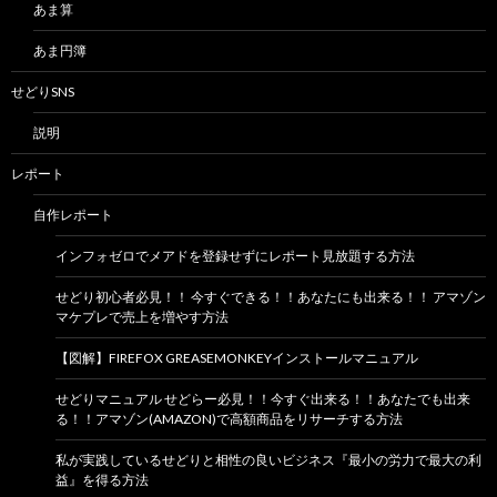
あま算
あま円簿
せどりSNS
説明
レポート
自作レポート
インフォゼロでメアドを登録せずにレポート見放題する方法
せどり初心者必見！！ 今すぐできる！！あなたにも出来る！！ アマゾン
マケプレで売上を増やす方法
【図解】FIREFOX GREASEMONKEYインストールマニュアル
せどりマニュアル せどらー必見！！今すぐ出来る！！あなたでも出来
る！！アマゾン(AMAZON)で高額商品をリサーチする方法
私が実践しているせどりと相性の良いビジネス『最小の労力で最大の利
益』を得る方法