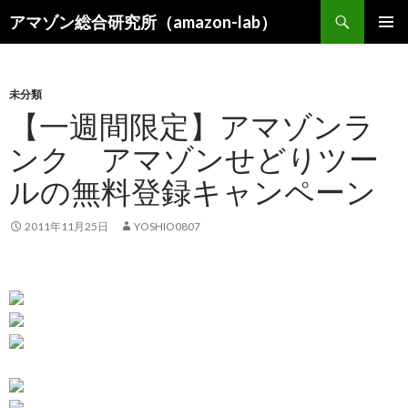
検
アマゾン総合研究所（amazon-lab）
索
コ
メインメ
ン
ニュー
テ
ン
未分類
ツ
【一週間限定】アマゾンラ
へ
ンク アマゾンせどりツー
ス
キ
ルの無料登録キャンペーン
ッ
プ
2011年11月25日
YOSHIO0807